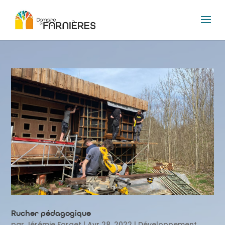
Rucher pédagogique
par
Jérémie Forget
|
Avr 28, 2022
|
Développement