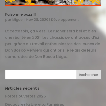
Faisons le buzz !!!
par
Miguel
|
Nov 28, 2020
|
Développement
Et cette fois, ça y est ! Le rucher sera bel et bien
une réalité en 2021. Les châssis seront posés d’ici
peu grâce au travail enthousiastes des jeunes de
Don Bosco Verviers qui ont pris le relais de leurs
camarades de Don Bosco Liège…
Articles récents
Portes ouvertes 2025
Découvrez la bière La Farnières