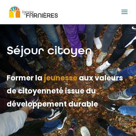
Séjour citoyen
Former la
jeunesse
aux valeurs
de citoyenneté issue du
développement durable