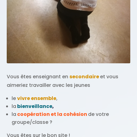
Vous êtes enseignant en
secondaire
et vous
aimeriez travailler avec les jeunes
le
vivre ensemble
,
la
bienveillance
,
la
coopération et la cohésion
de votre
groupe/classe ?
Vous êtes sur le bon site !