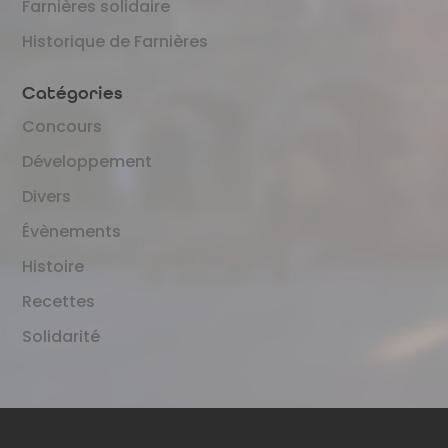
Farnières solidaire
Historique de Farnières
Catégories
Concours
Développement
Divers
Évènements
Histoire
Recettes
Solidarité