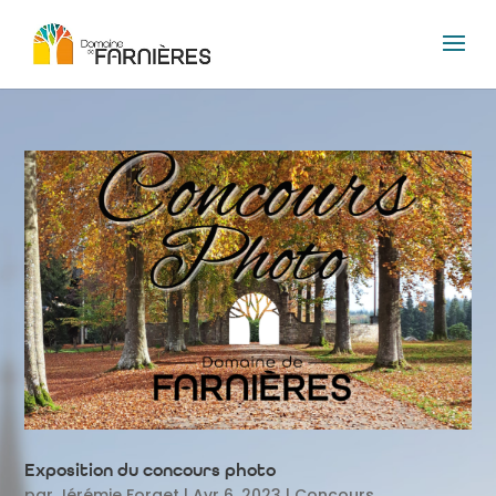
Exposition du concours photo
par
Jérémie Forget
|
Avr 6, 2023
|
Concours