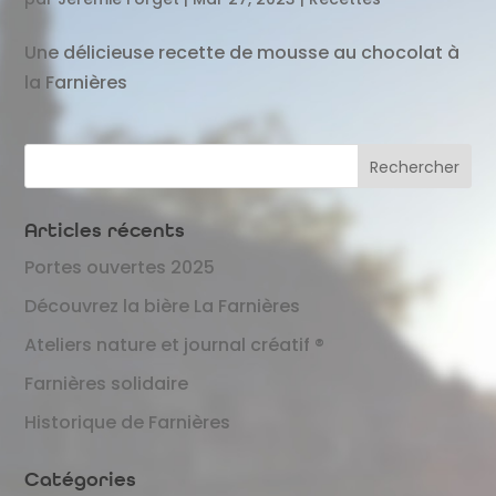
Une délicieuse recette de mousse au chocolat à
la Farnières
Articles récents
Portes ouvertes 2025
Découvrez la bière La Farnières
Ateliers nature et journal créatif ®
Farnières solidaire
Historique de Farnières
Catégories