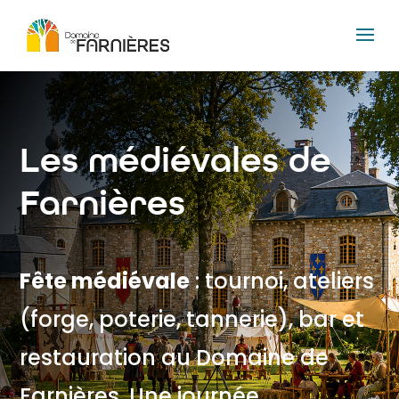
Les médiévales de
Farnières
Fête médiévale
: tournoi, ateliers
(forge, poterie, tannerie), bar et
restauration au
Domaine de
Farnières
. Une journée